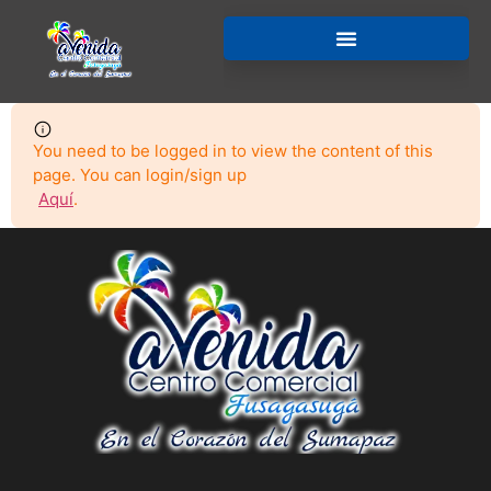
You need to be logged in to view the content of this
page. You can login/sign up
Aquí
.