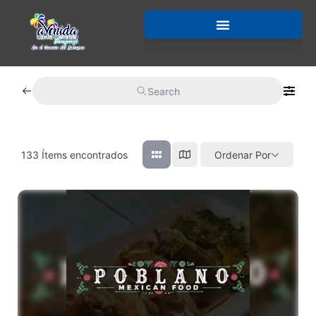
Search
133
Ítems encontrados
Ordenar Por