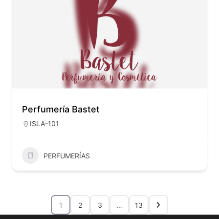
Perfumería Bastet
ISLA-101
PERFUMERÍAS
1
2
3
…
13