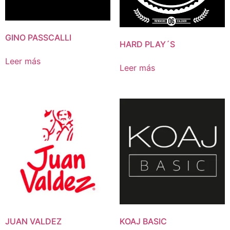
GINO PASSCALLI
HARD PLAY´S
Leer más
Leer más
JUAN VALDEZ
KOAJ BASIC