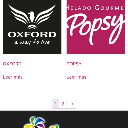
OXFORD
POPSY
Leer más
Leer más
1
2
→